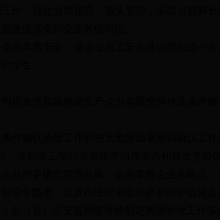
识工作，强化分类指导、源头管控，采取当前和长
措施逐级落实到企业各级岗位。
升企业本质安全，使企业员工安全意识得到进一步
故的发生。
，包括
造纸和酱腌菜生产企业有限空间作业条件确
业条件确认验收工作和较大危险因素辨识确认工作
作，使我区工贸行业有限空间作业点和较大危险
贸企业均要建立管理台账，全面掌握企业风险点，
险和安全隐患，以及作业时采取的必要防护措施及
）：
各（县）区安监局要尽快制定两项验收工作实