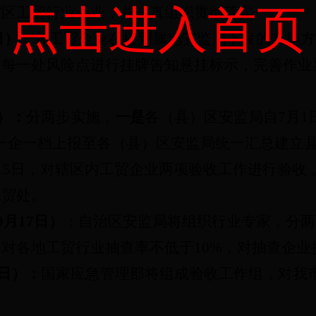
点击进入首页
辖区
工贸行业企业
，并认真组织贯彻落实。
日）：
各工贸企业在接到属地安监局下发的实施方
对每一处风险点进行挂牌告知悬挂标示，完善作业
）：
分两步实施，
一是
各（县）区安监局自
7
月
1
一企一档上报至各（县）区安监局统一汇总建立
15
日，对辖区内工贸企业两项验收工作进行验收
工贸处。
9
月
17
日）
：自治区安监局将组织行业专家，分两
，对各地工贸行业抽查率不低于
10%
，对抽查企业
日）：
国家应急管理部将组成验收工作组，对我