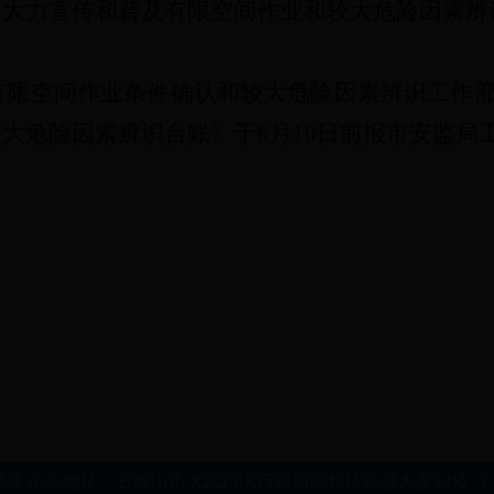
，大力宣传和普及有限空间作业
和较大危险因素辨
有限空间作业条件确认
和较大危险因素辨识
工作
较大危险因素辨识台账》
于
8
月
10
日前报市安监
局
地址：石嘴山市大武口区行政新区科技信息大厦13楼 Copyright ?201