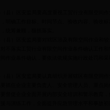
各
（县）
区安监局要高度重视
工贸行业有限空间作
案
，明确工作目标、
时间节点、验收内容、验收标
来，统筹兼顾，狠抓落实。
各
（县）
区安监局要对辖区涉及有限空间作业
和较
，对不落实工贸行业有限空间作业条件确认工作
和
空间作业条件确认
，要依法依规实施行政处罚和采
各
（县）
区安监局要认真组织开展辖区有限空间作
也要抓住企业主要负责人、安全管理人员、重点岗
。要督促企业全面开展内部安全培训和警示教育，
救援与演练工作，全面提升应急管理水平和事故初