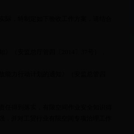
实际，特制定如下验收工作方案，请结合
知》（安监总厅管四
〔
2014
〕
37
号），
故能力行动计划的通知》（安监总管四
责任得到落实，有限空间作业安全知识得
强，并对工贸行业有限空间专项治理工作