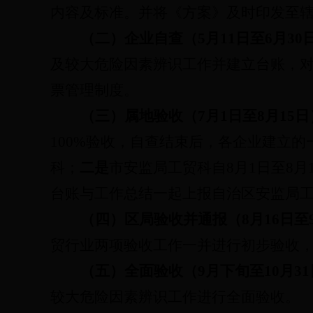
内容及标准。
并将《方案》
及时
印发至
（二）企业自查（
5
月
11
日至
6
月
30
及较大危险因素辨识工作并建立台账，
票管理制度。
（三）属地验收（
7
月
1
日至
8
月
15
日
100%
验收，自查结束后，各企业建立的
科；
二是
市安监局工贸科自
8
月
1
日至
8
月
台账与工作总结一起上报自治区安监局
（四）区局验收并通报（
8
月
16
日至
贸行业两项验收工作一并进行初步验收
（五）全面验收（
9
月下旬至
10
月
31
较大危险因素辨识工作进行全面验收。