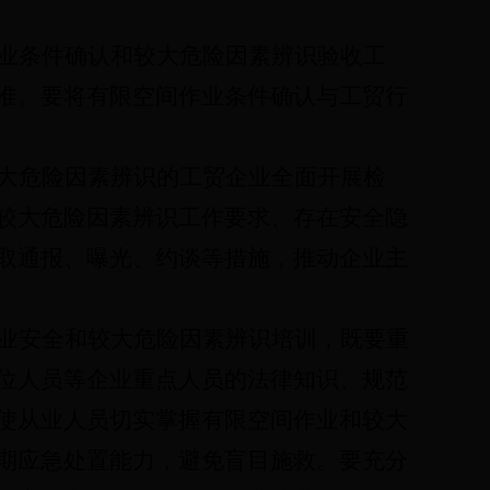
业条件确认和较大危险因素辨识验收工
准
。要将有限空间作业条件确认与工贸行
大危险因素辨识
的工贸企业全面开展检
较大危险因素辨识工作
要求、存在安全隐
取通报、曝光、约谈等措施，推动企业主
业安全
和较大危险因素辨识
培训，既要重
位人员等企业重点人员的法律知识、规范
使从业人员切实掌握有限空间作业
和较大
期应急处置能力，避免盲目施救。要充分