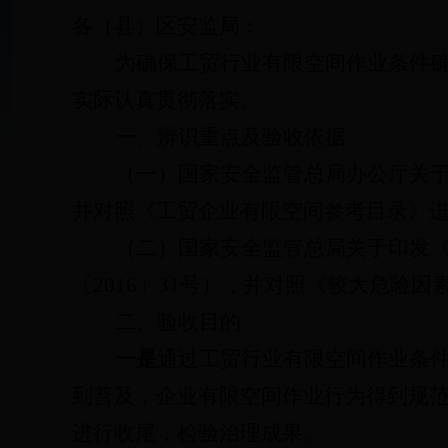
各（县）区安监局：
为确保工贸行业有限空间作业条件
实际认真贯彻落实。
一、辨识重点及验收依据
（一）国家安全监管总局办公厅关
并对照《工贸企业有限空间参考目录》
（二）国家安全监管总局关于印发
〔
2016
〕
31
号），并对照《较大危险因
二、验收目的
一是
通过工贸行业有限空间作业条
到普及，企业有限空间作业行为得到规
进行收尾，检验治理成果。