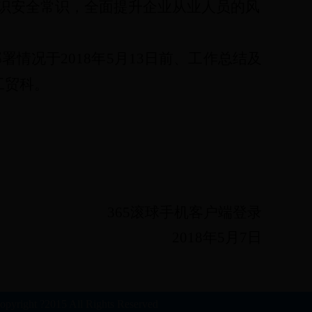
识
安全常识，全面提升企业从业人员的风
部署情况于
2018
年
5
月
13
日前、工作总结及
工贸科
。
365滚球手机客户端登录
2018
年
5
月
7
日
5 All Rights Reserved