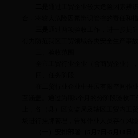
二是
通过工贸企业较大危险因素辨
合，将较大危险因素辨识管控的责任和
三是
通过两项验收工作，进一步提
有力防范我区工贸领域各类安全生产事
三、验收范围
全市工贸行业企业（含商贸企业）
四、任务阶段
在工贸行业企业中开展有限空间作
互涵盖。通过为期
5
个月的分阶段验收工
上，各（县）区安监局及辖区工贸内工
场进行挂牌管理，告知作业人员存在风
（一）安排部署（
5
月
7
日
-5
月
10
日