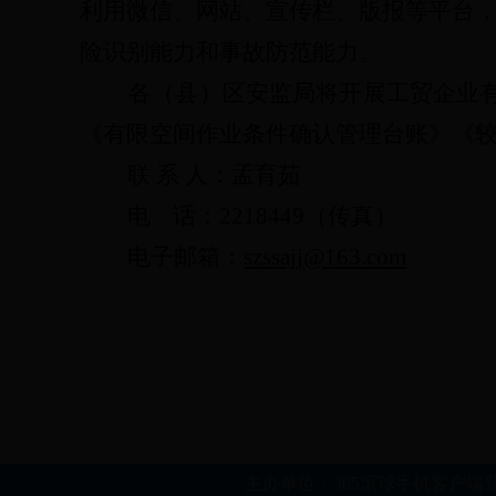
利用微信、网站、宣传栏、版报等平台
险识别能力和事故防范能力。
各
（县）
区安监局将开展工贸企业
《
有限空间作业条件确认管理台账
》《
联
系
人：
孟育茹
电
话：
2218449
（传真）
电子邮箱：
szssajj
@
163
.com
主办单位：365滚球手机客户端登录 单位