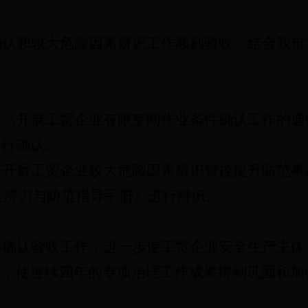
确认和较大危险因素辨识工作顺利验收，结合我市
于《开展工贸企业有限空间作业条件确认工作的通
进行确认。
《开展工贸企业较大危险因素辨识管控提升防范事
素辨识与防范指导手册》进行辨识。
件确认验收工作，进一步使工贸企业安全生产主体
范，使连续四年的专项治理工作成果得到巩固和加