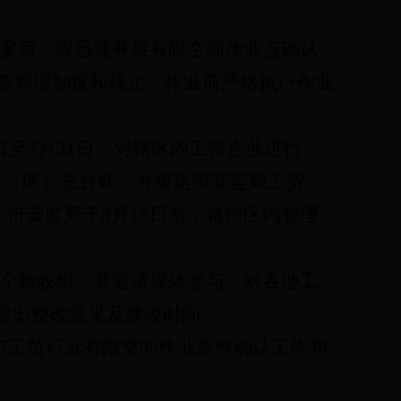
案后，应迅速开展有限空间作业点确认
票管理制度和规定，作业前严格执行作业
日至
7
月
31
日，对辖区内工贸企业进行
县（区）总台账，并报送市安监局工贸
，市安监局于
8
月
15
日前，将辖区内管理
个验收组，并邀请媒体参与，对各地工
提出整改意见及整改时间。
市工贸行业有限空间作业条件确认工作和